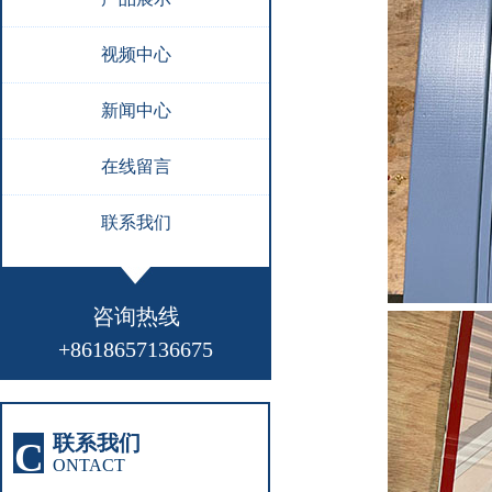
视频中心
新闻中心
在线留言
联系我们
咨询热线
+8618657136675
联系我们
C
ONTACT