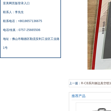
亚美网页版登录入口
联系人：李先生
联系电话：+8618657136675
电话/传真：0757-25665506
地址：佛山市顺德区勒流安利工业区工业路
1号
上一篇：
R-CB系列侧边真空喷
推荐产品