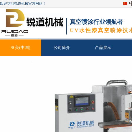
欢迎访问锐道机械官方网站！
真空喷涂行业领航者
UV水性漆真空喷涂技
亚美(中国)
公司简介
产品展示