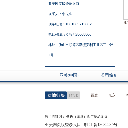
亚美网页版登录入口
联系人：李先生
江
联系电话：+8618657136675
电话/传真：0757-25665506
地址：佛山市顺德区勒流安利工业区工业路
1号
亚美(中国)
公司简介
百度
京东
股票配资
热门关键词： 侧边（线条）真空喷涂设备
亚美网页版登录入口
粤ICP备18082284号