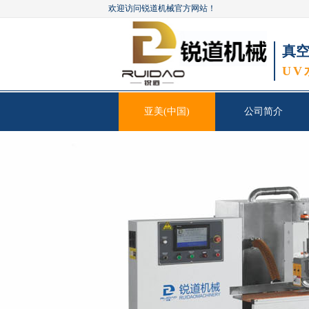
欢迎访问锐道机械官方网站！
真
U
亚美(中国)
公司简介