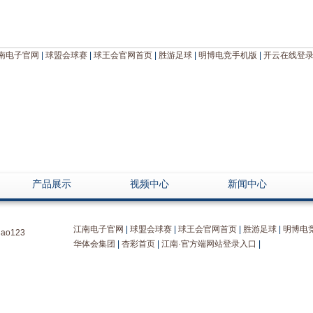
南电子官网
|
球盟会球赛
|
球王会官网首页
|
胜游足球
|
明博电竞手机版
|
开云在线登
产品展示
视频中心
新闻中心
江南电子官网
|
球盟会球赛
|
球王会官网首页
|
胜游足球
|
明博电
hao123
华体会集团
|
杏彩首页
|
江南·官方端网站登录入口
|