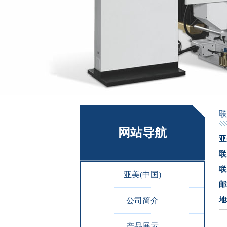
联
网站导航
亚
联
联
亚美(中国)
邮
地
公司简介
产品展示