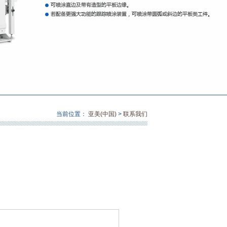
当前位置：
亚美(中国)
>
联系我们